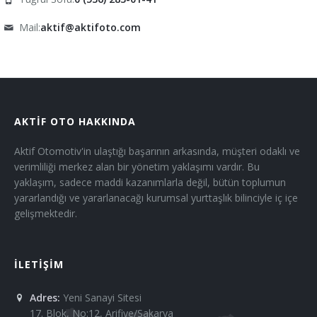
Mail:
aktif@aktifoto.com
AKTİF OTO HAKKINDA
Aktif Otomotiv'in ulaştığı başarının arkasında, müşteri odaklı ve
verimliliği merkez alan bir yönetim yaklaşımı vardır. Bu
yaklaşım, sadece maddi kazanımlarla değil, bütün toplumun
yararlandığı ve yararlanacağı kurumsal yurttaşlık bilinciyle iç içe
gelişmektedir.
İLETİŞİM
Adres:
Yeni Sanayi Sitesi
17. Blok, No:12, Arifiye/Sakarya