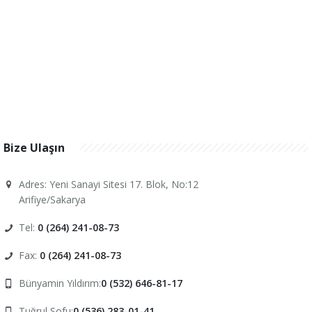
7/24 Yol Yardım
Sigorta
Bize Ulaşın
Adres: Yeni Sanayi Sitesi 17. Blok, No:12
Arifiye/Sakarya
Tel:
0 (264) 241-08-73
Fax:
0 (264) 241-08-73
Bünyamin Yıldırım:
0 (532) 646-81-17
Tuğrul Sofu:
0 (536) 283-01-41